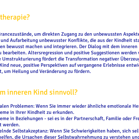
otherapie?
Trancezustände, um direkten Zugang zu den unbewussten Aspekte
 und Aufarbeitung unbewusster Konflikte, die aus der Kindheit s
n bewusst machen und integrieren. Der Dialog mit dem inneren K
u bearbeiten. Altersregression und positive Suggestionen werden
e Umstrukturierung fördert die Transformation negativer Überze
ind neue, positive Perspektiven auf vergangene Erlebnisse entwic
ert, um Heilung und Veränderung zu fördern.
em inneren Kind sinnvoll?
alen Problemen: Wenn Sie immer wieder ähnliche emotionale Her
bleme in Ihrer Kindheit zu erkunden.
eme in Beziehungen - sei es in der Partnerschaft, Familie oder F
t werden.
lnde Selbstakzeptanz: Wenn Sie Schwierigkeiten haben, sich selb
 helfen, die Ursachen dieser Selbstwahrnehmung zu verstehen und