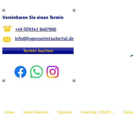
Vereinbaren Sie einen Termin
+49 (0)9341 8487890
info@hypnoseimtaubertal.de
Termin buchen
Home
Unser Zentrum
Hypnose
Coaching | EMDR | ...
Ents