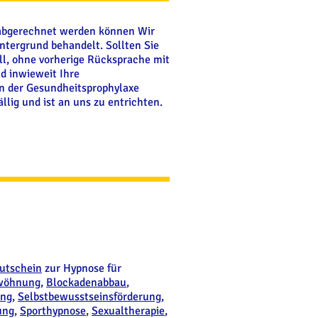
n abgerechnet werden können Wir
ntergrund behandelt. Sollten Sie
ll, ohne vorherige Rücksprache mit
d inwieweit Ihre
en der Gesundheitsprophylaxe
lig und ist an uns zu entrichten.
utschein
zur Hypnose für
wöhnung
,
Blockadenabbau
,
ing
,
Selbstbewusstseinsförderung
,
ung
,
Sporthypnose
,
Sexualtherapie
,