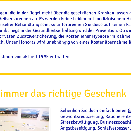
ngen, die in der Regel nicht über die gesetzlichen Krankenkasse
Heilversprechen ab. Es werden keine Leiden mit medizinischem Hi
nischer Behandlung sein, so unterbrechen Sie diese auf keinen Fa
unkt liegt in der Gesundheitserhaltung und der Prävention. Ob un
 privaten Zusatzversicherung, die Kosten einer Hypnose im Rahm
ich. Unser Honorar wird unabhängig von einer Kostenübernahme fäl
tsteuer von aktuell 19 % enthalten.
 immer das richtige Geschenk
Schenken Sie doch einfach einen
G
Gewichtsreduzierung
,
Raucherent
Stressbewältigung
,
Businesscoach
Angstbeseitigung
,
Schlafverbesser