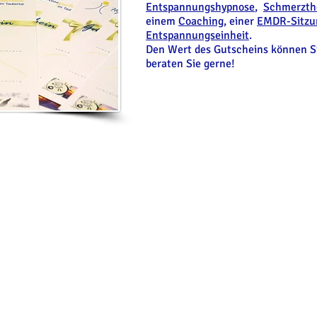
Entspannungshypnose
,
Schmerzth
einem
Coaching
, einer
EMDR-Sitzu
Entspannungseinheit
.
Den Wert des Gutscheins können Si
beraten Sie gerne!
k-Stier
Fon 09341 8487890
| Fax 09341 8487891
sheim
Mail info@hypnoseimtaubertal.de
|
www.hypnoseimtaubert
l