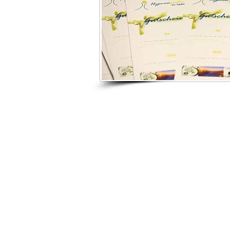
Hypnosezentrum im Taubertal |
Inh. Amira Bur
Richard-Trunk-Straße 3 | 97941 Tauberbischof
​© 2015 - 2025 by
Hypnosezentrum im Tauberta