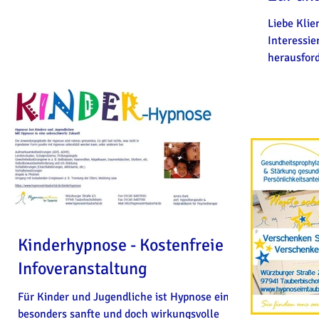
Liebe Klie
Interessierte, auch in dieser
herausforde
können...
Kinderhypnose - Kostenfreie
Infoveranstaltung
Für Kinder und Jugendliche ist Hypnose eine
besonders sanfte und doch wirkungsvolle