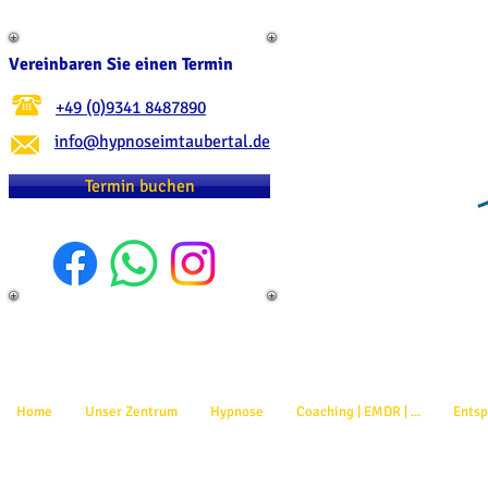
Vereinbaren Sie einen Termin
+49 (0)9341 8487890
info@hypnoseimtaubertal.de
Termin buchen
Home
Unser Zentrum
Hypnose
Coaching | EMDR | ...
Ents