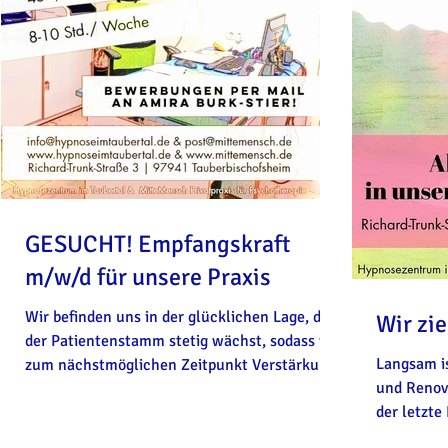
GESUCHT! Empfangskraft
m/w/d für unsere Praxis
Wir befinden uns in der glücklichen Lage, das
Wir zi
der Patientenstamm stetig wächst, sodass wir
Langsam i
zum nächstmöglichen Zeitpunkt Verstärkung
und Renovi
suchen.
der letzte 