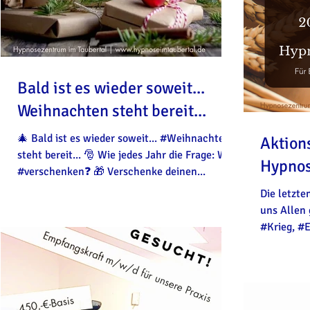
Bald ist es wieder soweit...
Weihnachten steht bereit...
🎄 Bald ist es wieder soweit... #Weihnachten
Aktions
steht bereit... 🎅 Wie jedes Jahr die Frage: Was
Hypno
#verschenken❓️ 🎁 Verschenke deinen...
Die letzt
uns Allen 
#Krieg, #E
verrückte..