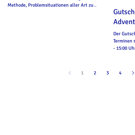
Methode, Problemsituationen aller Art zu
Gutsch
verändern....
Advent
Der Gutsch
Terminen s
- 15:00 Uh
14:00...
1
2
3
4