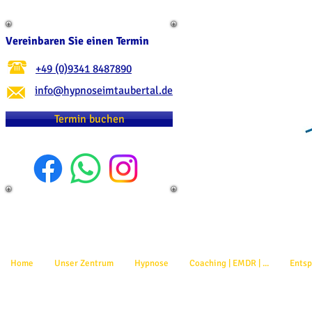
Vereinbaren Sie einen Termin
+49 (0)9341 8487890
info@hypnoseimtaubertal.de
Termin buchen
Home
Unser Zentrum
Hypnose
Coaching | EMDR | ...
Ents