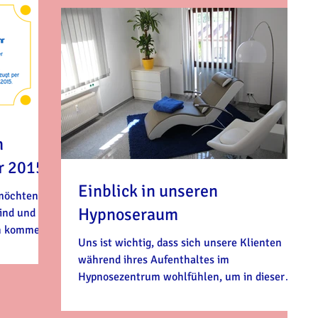
m
r 2015
Einblick in unseren
 möchten
Hypnoseraum
ind und mit
h kommen...
Uns ist wichtig, dass sich unsere Klienten
während ihres Aufenthaltes im
Hypnosezentrum wohlfühlen, um in dieser
Zeit, den Alltag einfach...