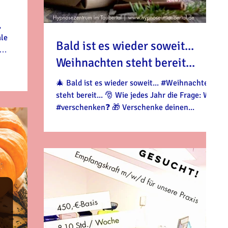
,
ale
Bald ist es wieder soweit...
Weihnachten steht bereit...
ärken. Dazu
u einem
🎄 Bald ist es wieder soweit... #Weihnachten
s alle
steht bereit... 🎅 Wie jedes Jahr die Frage: Was
st und
#verschenken❓️ 🎁 Verschenke deinen...
 Faktoren
che,
ität,
nn & Arbeit
spielen.