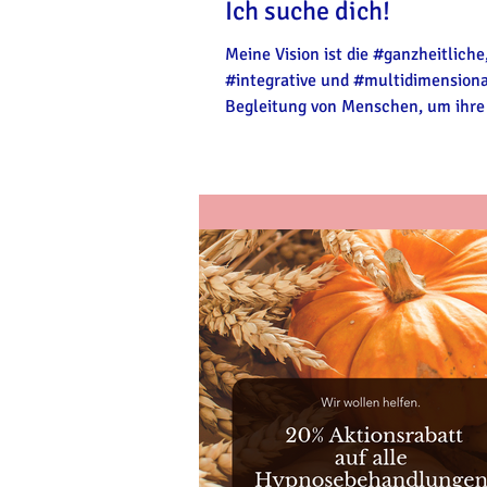
Ich suche dich!
Meine Vision ist die #ganzheitliche
#integrative und #multidimension
Begleitung von Menschen, um ihre
#Gesundheit zu erhalten und zu st
möchte ich das Hypnosezentrum z
#Gesundheitszentrum ausbauen, da
Bereiche vereint, die #Körper, #Gei
#Seele betreffen. Ich denke an die
Ernährung, Schlaf, Bewegung, Psy
Entspannung, Energetik & Spiritual
Beziehungen & Partnerschaften, Si
sowie Stress, die eine große Rolle 