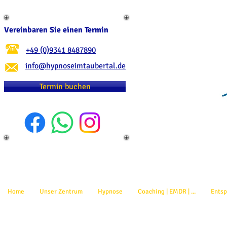
Vereinbaren Sie einen Termin
+49 (0)9341 8487890
info@hypnoseimtaubertal.de
Termin buchen
Home
Unser Zentrum
Hypnose
Coaching | EMDR | ...
Ents