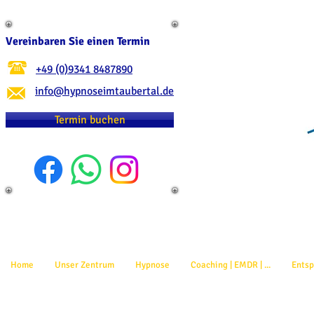
Vereinbaren Sie einen Termin
+49 (0)9341 8487890
info@hypnoseimtaubertal.de
Termin buchen
Home
Unser Zentrum
Hypnose
Coaching | EMDR | ...
Ents