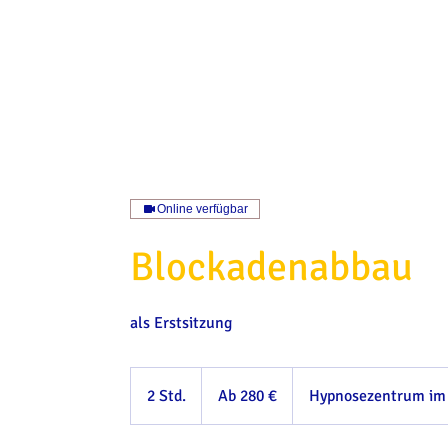
Online verfügbar
Blockadenabbau
als Erstsitzung
Ab
280
2 Std.
2
Ab 280 €
Hypnosezentrum im 
Euro
S
t