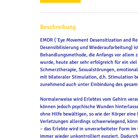
3
0
M
i
Beschreibung
n
.
EMDR (´Eye Movement Desensitization and Re
Desensibilisierung und Wiederaufarbeitung) i
Behandlungsmethode, die Anfangs vor allem z
wurde, heute aber sehr erfolgreich für ein vi
Schmerztherapie, Sexualstörungen, emotionale
mit bilateraler Stimulation, d.h. Stimulation
zunehmend auch unter Einbindung des gesamt
Normalerweise wird Erlebtes vom Gehirn verar
können jedoch psychische Wunden hinterlassen
ohne Hilfe bewältigen, so wie der Körper eine 
Verletzungen allerdings schwerwiegend, könne
– das Erlebte wird in unverarbeiteter Form im
immer wieder unkontrolliert evoziert. Dadurc