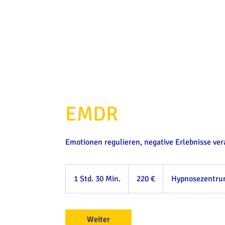
EMDR
Emotionen regulieren, negative Erlebnisse ver
220
Euro
1 Std. 30 Min.
1
220 €
Hypnosezentrum
S
t
d
Weiter