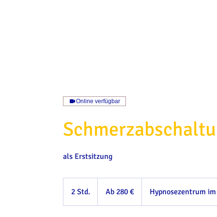
Online verfügbar
Schmerzabschalt
als Erstsitzung
Ab
280
2 Std.
2
Ab 280 €
Hypnosezentrum im 
Euro
S
t