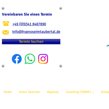
Vereinbaren Sie einen Termin
+49 (0)9341 8487890
info@hypnoseimtaubertal.de
Termin buchen
Home
Unser Zentrum
Hypnose
Coaching | EMDR | ...
Ents