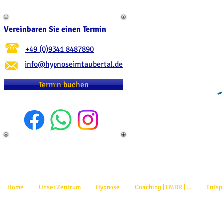
Vereinbaren Sie einen Termin
+49 (0)9341 8487890
info@hypnoseimtaubertal.de
Termin buchen
Home
Unser Zentrum
Hypnose
Coaching | EMDR | ...
Ents